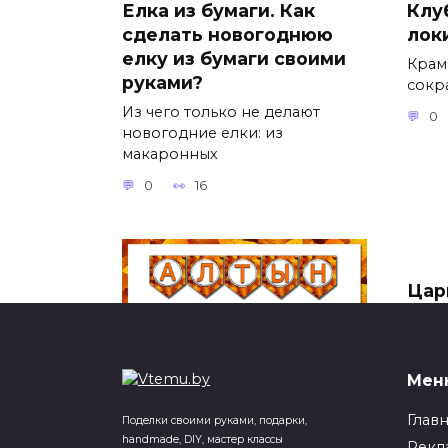
Елка из бумаги. Как
Клу
сделать новогоднюю
лок
елку из бумаги своими
Крам
руками?
сокр
Из чего только не делают
0
новогодние елки: из
макаронных
0
16
Цар
Мос
Необ
Цари
Мен
0
Растяжка Алтын күз в
Глав
Поделки своими руками, подарки,
handmade, DIY, мастер классы
виде флажков
Рекл