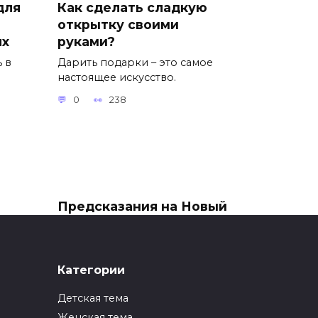
для
Как сделать сладкую
открытку своими
ях
руками?
 в
Дарить подарки – это самое
настоящее искусство.
0
238
Предсказания на Новый
год. Как сделать
записки на Новый год?
Всем известно, что Новый год
Категории
и Рождество – это те самые
ин
Детская тема
0
149
Женская тема