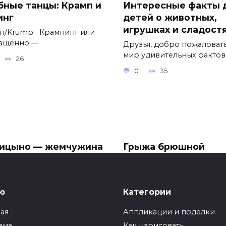
бные танцы: Крамп и
Интересные факты 
инг
детей о животных,
игрушках и сладост
п/Krump Крампинг или
ащенно —
Друзья, добро пожаловать
мир удивительных фактов
26
0
35
ицыно — жемчужина
Грыжа брюшной
квы
полости. Как
определить грыжу?
ыкновенная атмосфера
цына знакома каждому
Одним из самых
ю
Категории
распространенных
21
заболеваний среди мужч
ная
Аппликации и поделки
0
34
ама
Как нарисовать