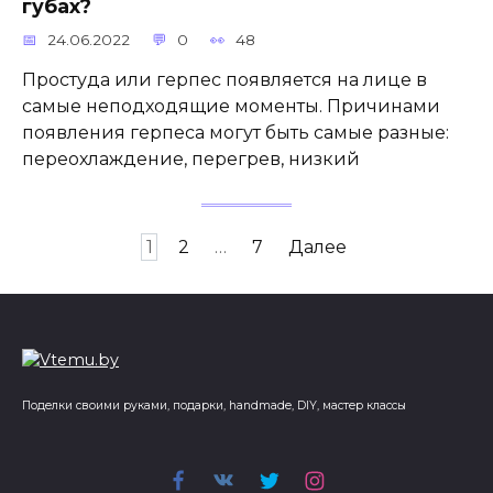
губах?
24.06.2022
0
48
Простуда или герпес появляется на лице в
самые неподходящие моменты. Причинами
появления герпеса могут быть самые разные:
переохлаждение, перегрев, низкий
Пагинация
1
2
…
7
Далее
записей
Поделки своими руками, подарки, handmade, DIY, мастер классы