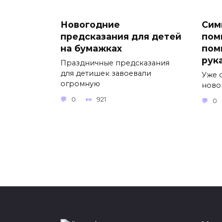
Новогодние
Сим
предсказания для детей
пом
на бумажках
пом
рук
Праздничные предсказания
для детишек завоевали
Уже 
огромную
ново
0
921
0
С Днем Рождения Ирина
Фон
(Ира, Ирочка, Иришка):
сво