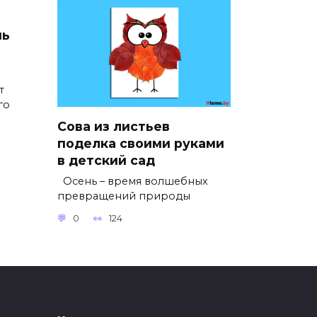
нь
т
го
Сова из листьев
поделка своими руками
в детский сад
Осень – время волшебных
превращений природы
0
124
ых
Похудение. Как быстро
ые
похудеть на 5 кг?