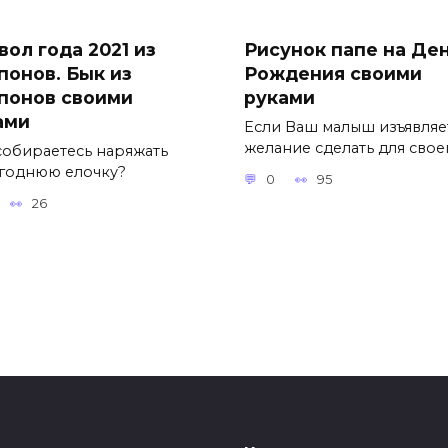
вол года 2021 из
Рисунок папе на Де
понов. Бык из
Рождения своими
понов своими
руками
ами
Если Ваш малыш изъявляе
желание сделать для свое
собираетесь наряжать
годнюю елочку?
0
95
26
арики на Хэллоуин
Фигуры из воздушн
ими руками
шаров. Удивительн