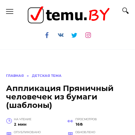
Перейти
к
содержанию
ГЛАВНАЯ
»
ДЕТСКАЯ ТЕМА
Аппликация Пряничный
человечек из бумаги
(шаблоны)
НА ЧТЕНИЕ
ПРОСМОТРОВ
2 мин
168
ОПУБЛИКОВАНО
ОБНОВЛЕНО