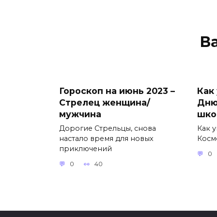
В
Гороскоп на июнь 2023 –
Как
Стрелец женщина/
Дню
мужчина
шко
Дорогие Стрельцы, снова
Как 
настало время для новых
Косм
приключений
0
0
40
Аппликация Акула из
Бан