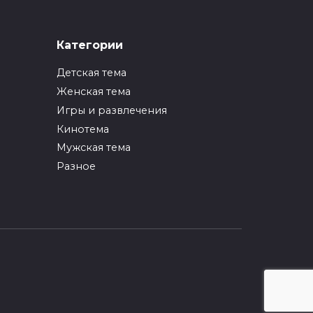
Категории
ля
Детская тема
Коробки для хранения
Женская тема
своими руками (мастер
классы)
Игры и развлечения
Кинотема
Для того, чтобы в доме или
квартире всегда все было
Мужская тема
Разное
0
250