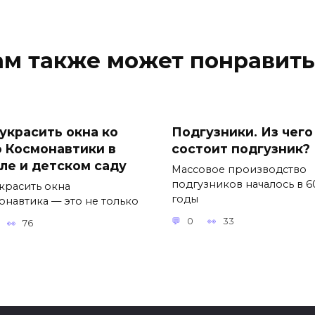
ам также может понравить
 украсить окна ко
Подгузники. Из чего
 Космонавтики в
состоит подгузник?
ле и детском саду
Массовое производство
подгузников началось в 6
украсить окна
годы
онавтика — это не только
0
33
76
к БелВЭБ. Услуги
9 мая открытки сво