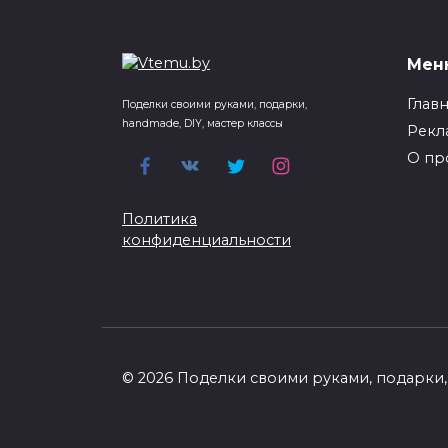
бумаги для детей
бан
(шаблон)
Пред
Мен
жизн
Самые пугающие и зловещие
банк
обитатели морских глубин
Глав
Поделки своими руками, подарки,
0
handmade, DIY, мастер классы
0
178
Рекл
О пр
Политика
конфиденциальности
© 2026 Поделки своими руками, подарки, 