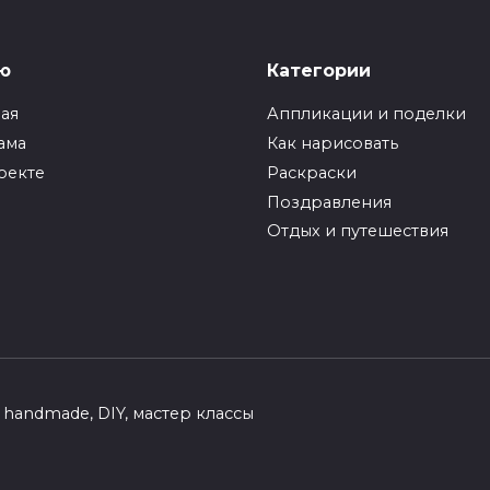
ка БелВЭБ
руками. Как сделать
открытку к 9 мая?
ставить современную
ю
Категории
ь лез банков и
9 мая – это великая дата д
овских
нашего народа, это дата
ная
Аппликации и поделки
25
1
44
ама
Как нарисовать
оекте
Раскраски
Поздравления
Отдых и путешествия
handmade, DIY, мастер классы