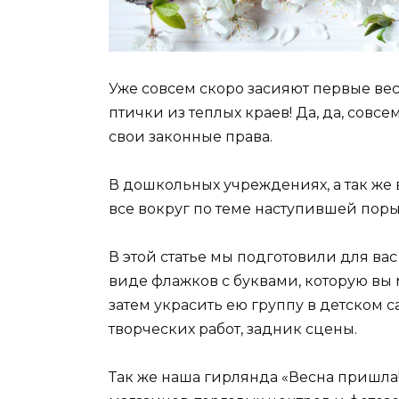
Уже совсем скоро засияют первые вес
птички из теплых краев! Да, да, совс
свои законные права.
В дошкольных учреждениях, а так же 
все вокруг по теме наступившей поры
В этой статье мы подготовили для ва
виде флажков с буквами, которую вы 
затем украсить ею группу в детском 
творческих работ, задник сцены.
Так же наша гирлянда «Весна пришла!