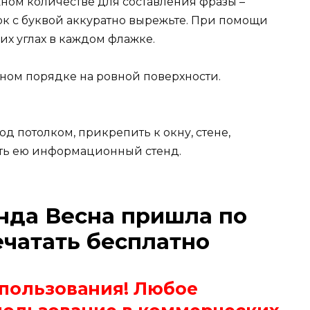
жном количестве для составления фразы –
ок с буквой аккуратно вырежьте. При помощи
их углах в каждом флажке.
ном порядке на ровной поверхности.
д потолком, прикрепить к окну, стене,
ить ею информационный стенд.
нда Весна пришла по
ечатать бесплатно
спользования! Любое