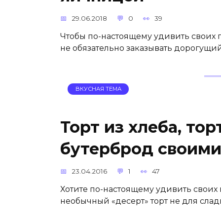
29.06.2018
0
39
Чтобы по-настоящему удивить своих г
не обязательно заказывать дорогущи
ВКУСНАЯ ТЕМА
Торт из хлеба, тор
бутерброд своими
23.04.2016
1
47
Хотите по-настоящему удивить своих 
необычный «десерт» торт не для сладк