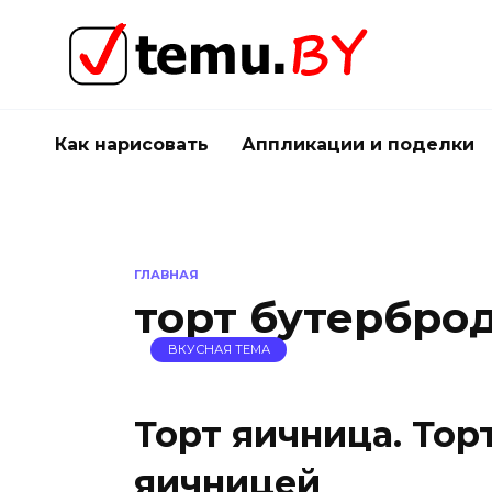
Перейти
к
содержанию
Как нарисовать
Аппликации и поделки
ГЛАВНАЯ
торт бутербро
ВКУСНАЯ ТЕМА
Торт яичница. Тор
яичницей