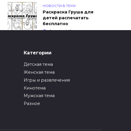
НОВОСТИ В ТЕМУ
Раскраска Груша для
детей распечатать
бесплатно
0
449
ИНТЕРЕСНОЕ
Категории
Как упаковать вещи
при переезде?
Детская тема
0
247
Женская тема
Игры и развлечения
ИНТЕРЕСНОЕ
Кинотема
Как вырастить ананас
из верхушки в
Мужская тема
домашних условиях?
Разное
0
217