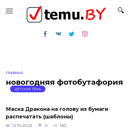
Перейти
к
содержанию
ГЛАВНАЯ
новогодняя фотобутафория
ДЕТСКАЯ ТЕМА
Маска Дракона на голову из бумаги
распечатать (шаблоны)
12.10.2023
0
162