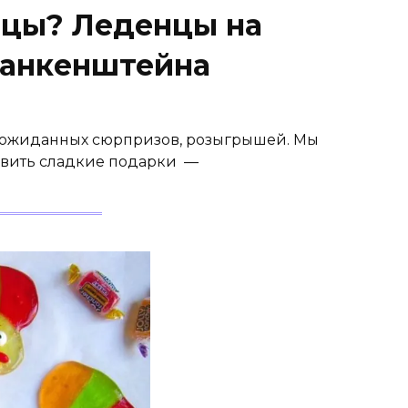
нцы? Леденцы на
ранкенштейна
неожиданных сюрпризов, розыгрышей. Мы
товить сладкие подарки —