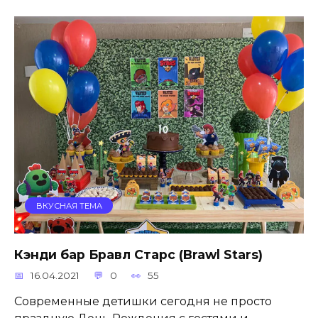
ВКУСНАЯ ТЕМА
Кэнди бар Бравл Старс (Brawl Stars)
16.04.2021
0
55
Современные детишки сегодня не просто