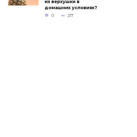
из верхушки в
домашних условиях?
0
217