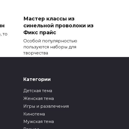
Мастер классы из
ин
синельной проволоки из
Фикс прайс
, то
Особой популярностью
пользуются наборы для
творчества
0
196
Категории
Детская тема
а
Как нарисовать
Женская тема
северного/
тно
рождественского оленя
Игры и развлечения
поэтапно?
Кинотема
ник
Северные олени —
Мужская тема
невероятные животные,