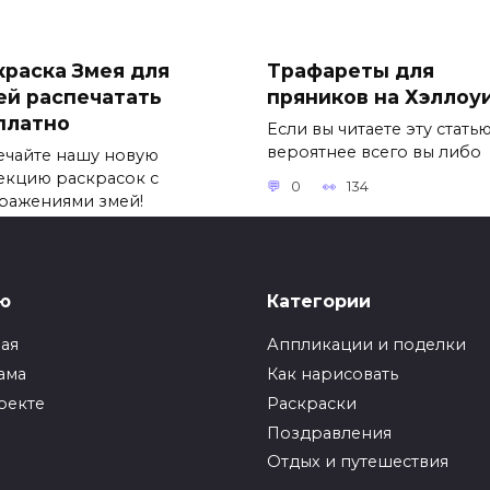
краска Змея для
Трафареты для
ей распечатать
пряников на Хэллоу
платно
Если вы читаете эту статью
вероятнее всего вы либо
ечайте нашу новую
екцию раскрасок с
0
134
ражениями змей!
91
ю
Категории
ная
Аппликации и поделки
инение на тему —
Растяжка Маслениц
ама
Как нарисовать
 значит быть
черно-белая
тоящим другом?
распечатать беспла
оекте
Раскраски
Поздравления
нение «Что значит быть
Масленица — это яркий и
оящим другом?»
веселый народный празд
Отдых и путешествия