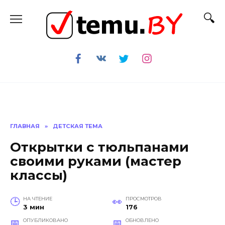
Перейти
к
содержанию
ГЛАВНАЯ
»
ДЕТСКАЯ ТЕМА
Открытки с тюльпанами
своими руками (мастер
классы)
НА ЧТЕНИЕ
ПРОСМОТРОВ
3 мин
176
ОПУБЛИКОВАНО
ОБНОВЛЕНО