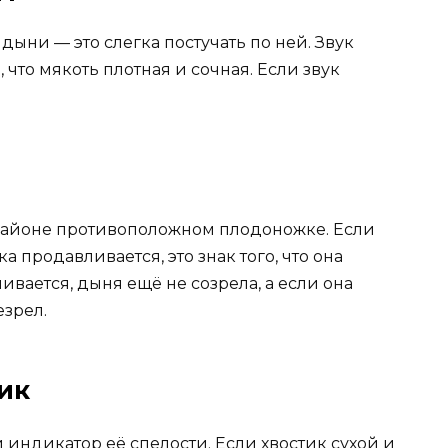
дыни — это слегка постучать по ней. Звук
, что мякоть плотная и сочная. Если звук
районе противоположном плодоножке. Если
 продавливается, это знак того, что она
ивается, дыня ещё не созрела, а если она
езрел.
тик
индикатор её спелости. Если хвостик сухой и