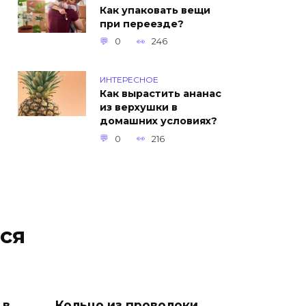
Как упаковать вещи
при переезде?
0
246
ИНТЕРЕСНОЕ
Как вырастить ананас
из верхушки в
домашних условиях?
0
216
ся
 в
Кольцо из проволоки.