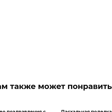
ам также может понравить
ео поздравления с
Пасхальная поделка