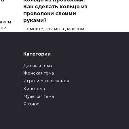
Как сделать кольцо из
проволоки своими
руками?
агаем
ими
Помните, как мы в далеком
детстве делали себе красивые
0
61
Категории
Детская тема
Женская тема
Птичка из бумаги. Как
и
сделать птичку из
Игры и развлечения
бумаги для детей?
Кинотема
Мужская тема
ха
Детские поделки всегда
зика
должны отличаться своей
Разное
простотой
0
70