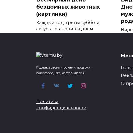
бездомных животных
Дне
(картинки)
муж
род
Каждый год, третья суббота
августа, становится днем
Виде
Рожд
0
104
0
Мен
Глав
Поделки своими руками, подарки,
handmade, DIY, мастер классы
Рекл
Елка из лент. Елка из
Пра
лент своими руками
Ден
О пр
рук
Главная ассоциация с
новогодними праздниками –
Если 
Политика
это
его 
конфиденциальности
0
66
0