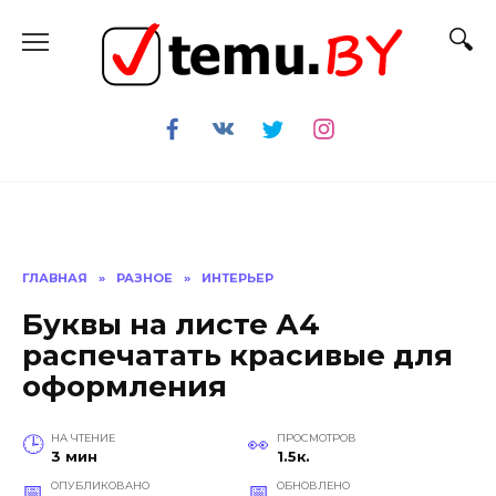
Перейти
к
содержанию
ГЛАВНАЯ
»
РАЗНОЕ
»
ИНТЕРЬЕР
Буквы на листе А4
распечатать красивые для
оформления
НА ЧТЕНИЕ
ПРОСМОТРОВ
3 мин
1.5к.
ОПУБЛИКОВАНО
ОБНОВЛЕНО