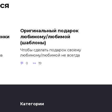
ся
Оригинальный подарок
инки
любимому/любимой
(шаблоны)
Чтобы сделать подарок своему
на
любимому/любимой не всегда
0
19
Категории