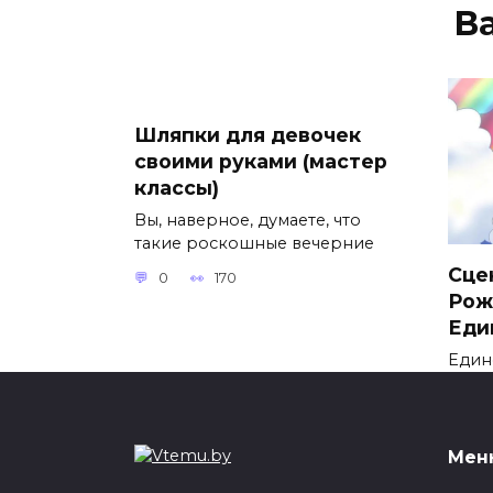
В
Шляпки для девочек
своими руками (мастер
классы)
Вы, наверное, думаете, что
такие роскошные вечерние
Сце
0
170
Рож
Еди
Един
изоб
0
Мен