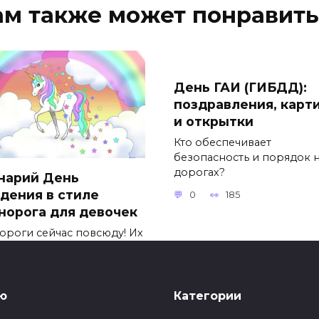
ам также может понравить
День ГАИ (ГИБДД):
поздравления, карт
и открытки
Кто обеспечивает
безопасность и порядок 
дорогах?
нарий День
дения в стиле
0
185
норога для девочек
ороги сейчас повсюду! Их
ражение можно встретить
96
ю
Категории