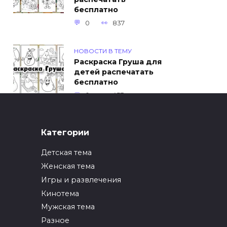
бесплатно
0
837
НОВОСТИ В ТЕМУ
Раскраска Груша для
детей распечатать
бесплатно
0
453
ИНТЕРЕСНОЕ
Категории
Как упаковать вещи
при переезде?
Детская тема
0
247
Женская тема
Игры и развлечения
ИНТЕРЕСНОЕ
Кинотема
Как вырастить ананас
из верхушки в
Мужская тема
домашних условиях?
Разное