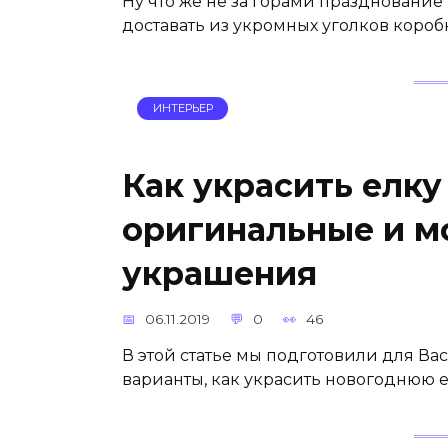
Ну что же не за горами празднование
доставать из укромных уголков коро
ИНТЕРЬЕР
Как украсить елку 
оригинальные и м
украшения
06.11.2019
0
46
В этой статье мы подготовили для В
варианты, как украсить новогоднюю ел