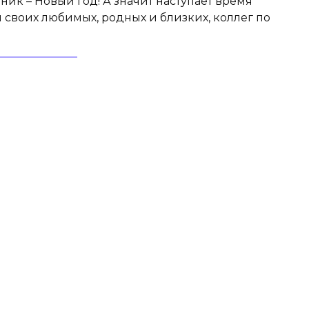
к – Новый год! А значит наступает время
 своих любимых, родных и близких, коллег по