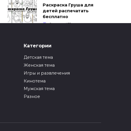
Раскраска Груша для
детей распечатать
бесплатно
0
452
ИНТЕРЕСНОЕ
Категории
Как упаковать вещи
при переезде?
Детская тема
0
247
Женская тема
Игры и развлечения
ИНТЕРЕСНОЕ
Кинотема
Как вырастить ананас
из верхушки в
Мужская тема
домашних условиях?
Разное
0
217