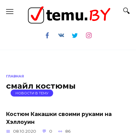
Перейти
к
содержанию
ГЛАВНАЯ
смайл костюмы
НОВОСТИ В ТЕМУ
Костюм Какашки своими руками на
Хэллоуин
08.10.2020
0
86