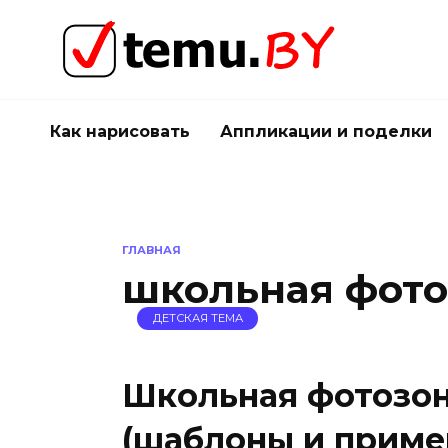
Перейти
к
содержанию
Как нарисовать
Аппликации и поделки
ГЛАВНАЯ
школьная фото
ДЕТСКАЯ ТЕМА
Школьная фотозон
(шаблоны и приме