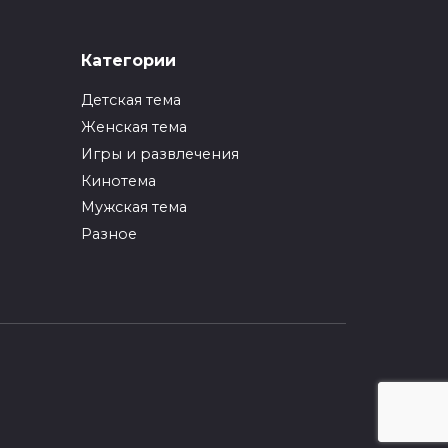
ИНТЕРЕСНОЕ
Категории
Как упаковать вещи
при переезде?
Детская тема
0
247
Женская тема
Игры и развлечения
ИНТЕРЕСНОЕ
Кинотема
Как вырастить ананас
из верхушки в
Мужская тема
домашних условиях?
Разное
0
217