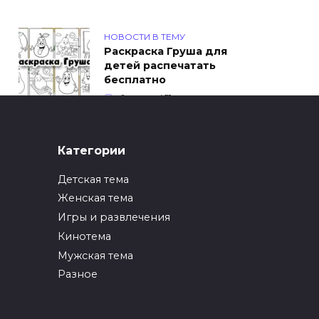
НОВОСТИ В ТЕМУ
Раскраска Груша для
детей распечатать
бесплатно
0
451
ИНТЕРЕСНОЕ
Категории
Как упаковать вещи
при переезде?
Детская тема
0
247
Женская тема
Игры и развлечения
ИНТЕРЕСНОЕ
Кинотема
Как вырастить ананас
из верхушки в
Мужская тема
домашних условиях?
Разное
0
217