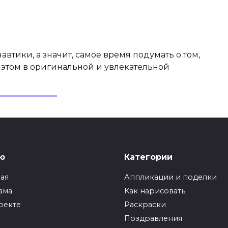
втики, а значит, самое время подумать о том,
и этом в оригинальной и увлекательной
ю
Категории
ная
Аппликации и поделки
ама
Как нарисовать
оекте
Раскраски
Поздравления