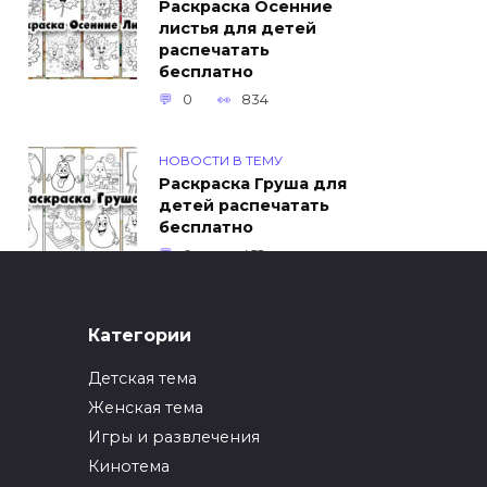
Раскраска Осенние
листья для детей
распечатать
бесплатно
0
834
НОВОСТИ В ТЕМУ
Раскраска Груша для
детей распечатать
бесплатно
0
452
ИНТЕРЕСНОЕ
Категории
Как упаковать вещи
при переезде?
Детская тема
0
247
Женская тема
Игры и развлечения
ИНТЕРЕСНОЕ
Кинотема
Как вырастить ананас