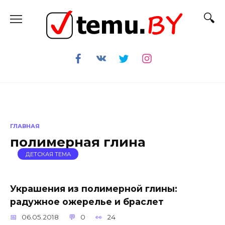
Перейти
к
содержанию
ГЛАВНАЯ
полимерная глина
ДЕТСКАЯ ТЕМА
Украшения из полимерной глины:
радужное ожерелье и браслет
06.05.2018
0
24