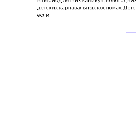
В период летних каникул, новогодни
детских карнавальных костюмах. Детс
если