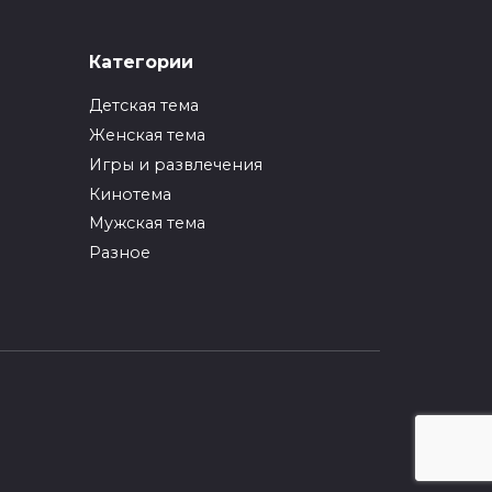
ИНТЕРЕСНОЕ
Категории
Как упаковать вещи
при переезде?
Детская тема
0
247
Женская тема
Игры и развлечения
ИНТЕРЕСНОЕ
Кинотема
Как вырастить ананас
из верхушки в
Мужская тема
домашних условиях?
Разное
0
217