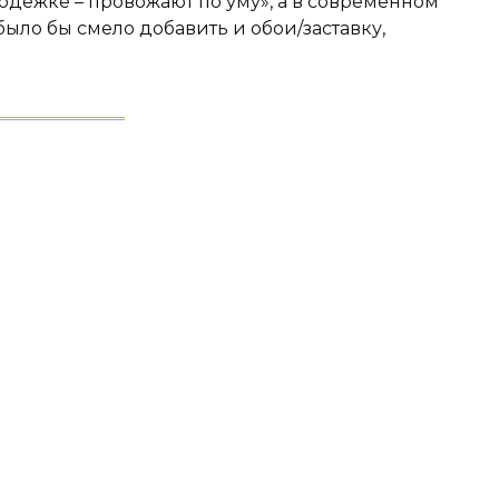
одежке – провожают по уму», а в современном
ло бы смело добавить и обои/заставку,