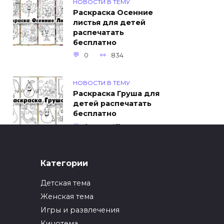
НОВОСТИ В ТЕМУ
Раскраска Осенние
листья для детей
распечатать
бесплатно
0
834
НОВОСТИ В ТЕМУ
Раскраска Груша для
детей распечатать
бесплатно
0
451
ИНТЕРЕСНОЕ
Категории
Как упаковать вещи
при переезде?
Детская тема
0
247
Женская тема
Игры и развлечения
ИНТЕРЕСНОЕ
Кинотема