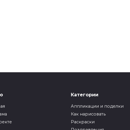
ю
Категории
ная
Аппликации и поделки
ама
Как нарисовать
оекте
Раскраски
Поздравления