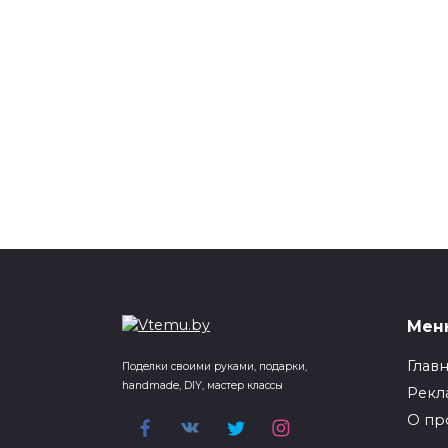
Мен
Глав
Поделки своими руками, подарки,
handmade, DIY, мастер классы
Рекл
О пр