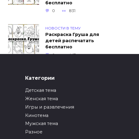
бесплатно
0
831
НОВОСТИ В ТЕМУ
Раскраска Груша для
детей распечатать
бесплатно
0
447
ИНТЕРЕСНОЕ
Категории
Как упаковать вещи
при переезде?
Детская тема
0
246
Женская тема
Игры и развлечения
ИНТЕРЕСНОЕ
Кинотема
Как вырастить ананас
из верхушки в
Мужская тема
домашних условиях?
Разное
0
216