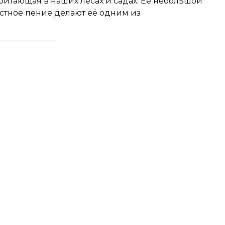
битающая в наших лесах и садах. Её небольшой
стное пение делают её одним из