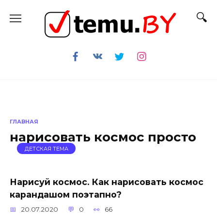
Перейти
к
содержанию
ГЛАВНАЯ
нарисовать космос просто
ДЕТСКАЯ ТЕМА
Нарисуй космос. Как нарисовать космос
карандашом поэтапно?
20.07.2020
0
66