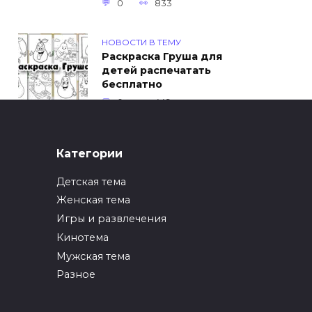
0
833
НОВОСТИ В ТЕМУ
Раскраска Груша для
детей распечатать
бесплатно
0
449
ИНТЕРЕСНОЕ
Категории
Как упаковать вещи
при переезде?
Детская тема
0
247
Женская тема
Игры и развлечения
ИНТЕРЕСНОЕ
Кинотема
Как вырастить ананас
из верхушки в
Мужская тема
домашних условиях?
Разное
0
217