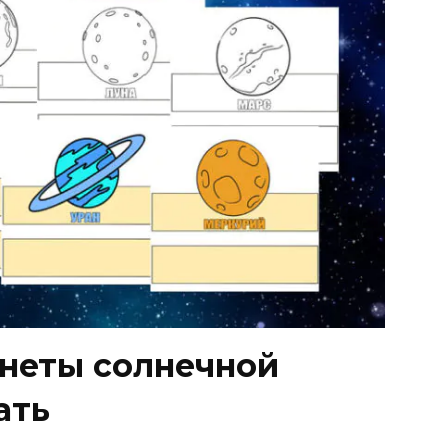
неты солнечной
ать