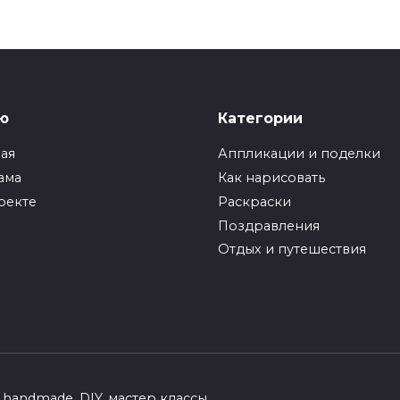
ю
Категории
ная
Аппликации и поделки
ама
Как нарисовать
оекте
Раскраски
Поздравления
Отдых и путешествия
handmade, DIY, мастер классы