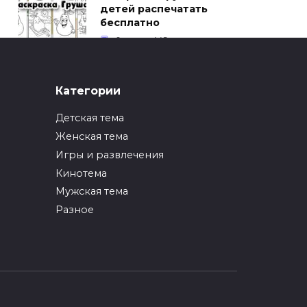
детей распечатать
бесплатно
0
449
ИНТЕРЕСНОЕ
Категории
Как упаковать вещи
при переезде?
Детская тема
0
247
Женская тема
Игры и развлечения
ИНТЕРЕСНОЕ
Кинотема
Как вырастить ананас
из верхушки в
Мужская тема
домашних условиях?
Разное
0
217