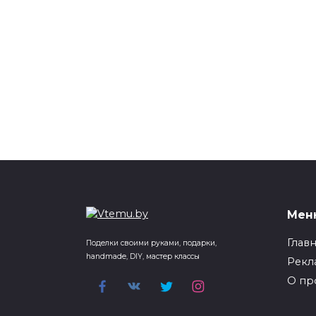
Мен
Глав
Поделки своими руками, подарки,
handmade, DIY, мастер классы
Рекл
О пр