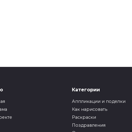
ю
Категории
ная
Аппликации и поделки
ама
Как нарисовать
оекте
Раскраски
Поздравления