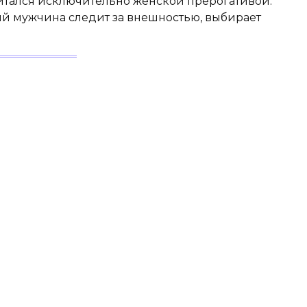
читался исключительно женской прерогативой.
й мужчина следит за внешностью, выбирает