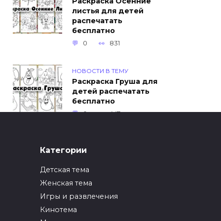
Раскраска Осенние
листья для детей
распечатать
бесплатно
0
831
НОВОСТИ В ТЕМУ
Раскраска Груша для
детей распечатать
бесплатно
0
447
ИНТЕРЕСНОЕ
Категории
Как упаковать вещи
при переезде?
Детская тема
0
246
Женская тема
Игры и развлечения
ИНТЕРЕСНОЕ
Кинотема
Как вырастить ананас