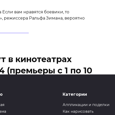
а Если вам нравятся боевики, то
, режиссера Ральфа Зимана, вероятно
т в кинотеатрах
 (премьеры с 1 по 10
ю
Категории
ы» с 1 июня 2014 в кинотеатрах города Минска
ная
Аппликации и поделки
тского художественного фильма, который
ама
Как нарисовать