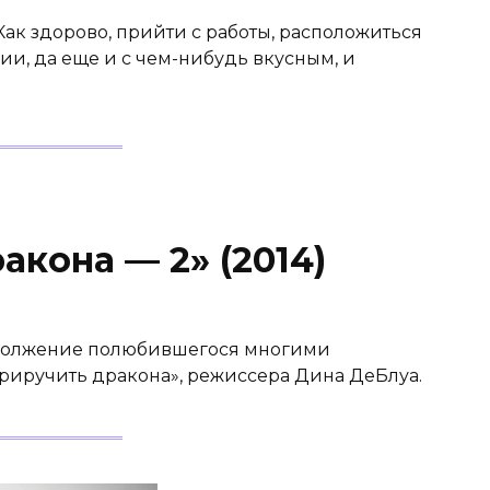
ак здорово, прийти с работы, расположиться
и, да еще и с чем-нибудь вкусным, и
акона — 2» (2014)
одолжение полюбившегося многими
риручить дракона», режиссера Дина ДеБлуа.