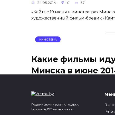
24.05.2014
0
37
«Кайт» с 19 июня в кинотеатрах Минск
художественный фильм-боевик «Кайт»
КИНОТЕМА
Какие фильмы иду
Минска в июне 2014
июня)?
22.05.2014
0
49
Мен
«Чудо остров или Полесские Робинзон
Глав
Поделки своими руками, подарки,
«Беларусьфильм» закончил сьемку де
handmade, DIY, мастер классы
Рекл