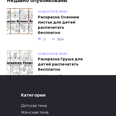
Недавно опубликованы
НОВОСТИ В ТЕМУ
Раскраска Осенние
листья для детей
распечатать
бесплатно
0
834
НОВОСТИ В ТЕМУ
Раскраска Груша для
детей распечатать
бесплатно
0
451
ИНТЕРЕСНОЕ
Категории
Как упаковать вещи
при переезде?
Детская тема
0
247
Женская тема