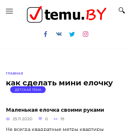
Перейти
к
содержанию
ГЛАВНАЯ
как сделать мини елочку
ДЕТСКАЯ ТЕМА
Маленькая елочка своими руками
25.11.2020
0
19
Не всегда квадратные метры квартиры