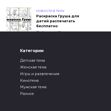
НОВОСТИ В ТЕМУ
Раскраска Груша для
детей распечатать
бесплатно
0
447
ИНТЕРЕСНОЕ
Категории
Как упаковать вещи
при переезде?
Детская тема
0
246
Женская тема
Игры и развлечения
ИНТЕРЕСНОЕ
Кинотема
Как вырастить ананас
из верхушки в
Мужская тема
домашних условиях?
Разное
0
216