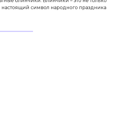
тные блинчики. Блинчики – это не только
й настоящий символ народного праздника