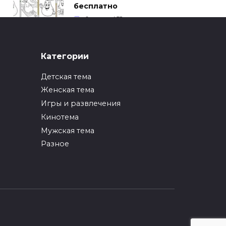
бесплатно
0
452
ИНТЕРЕСНОЕ
Категории
Как упаковать вещи
при переезде?
Детская тема
0
247
Женская тема
Игры и развлечения
ИНТЕРЕСНОЕ
Кинотема
Как вырастить ананас
из верхушки в
Мужская тема
домашних условиях?
Разное
0
217