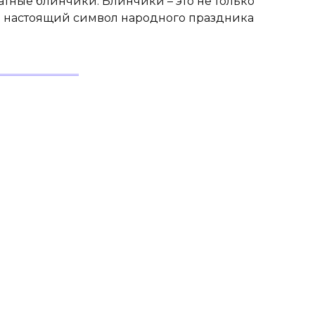
тные блинчики. Блинчики – это не только
й настоящий символ народного праздника