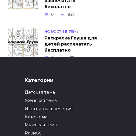
распечатать
бесплатно
0
837
НОВОСТИ В ТЕМУ
Раскраска Груша для
детей распечатать
бесплатно
0
453
ИНТЕРЕСНОЕ
Категории
Как упаковать вещи
при переезде?
Детская тема
0
247
Женская тема
Игры и развлечения
ИНТЕРЕСНОЕ
Кинотема
Как вырастить ананас
из верхушки в
Мужская тема
домашних условиях?
Разное