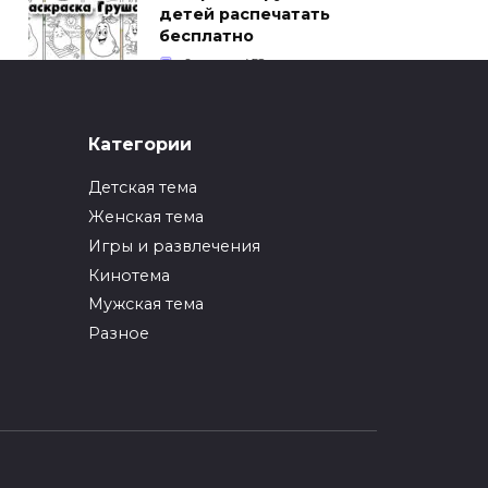
детей распечатать
бесплатно
0
452
ИНТЕРЕСНОЕ
Категории
Как упаковать вещи
при переезде?
Детская тема
0
247
Женская тема
Игры и развлечения
ИНТЕРЕСНОЕ
Кинотема
Как вырастить ананас
из верхушки в
Мужская тема
домашних условиях?
Разное
0
217