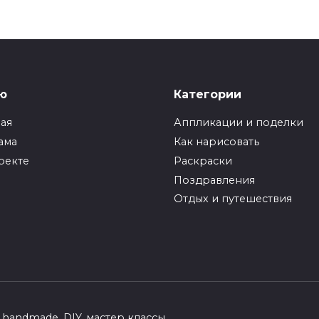
ю
Категории
ная
Аппликации и поделки
ама
Как нарисовать
оекте
Раскраски
Поздравления
Отдых и путешествия
handmade, DIY, мастер классы