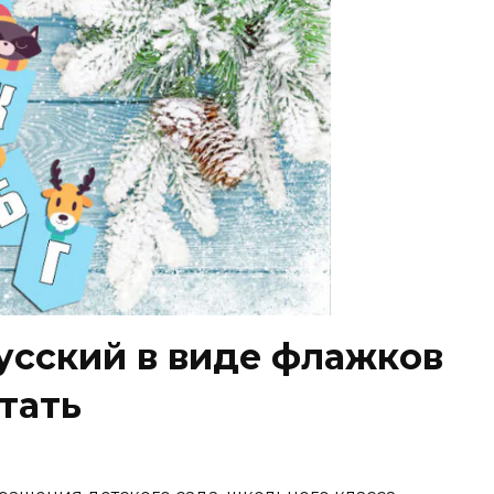
усский в виде флажков
тать