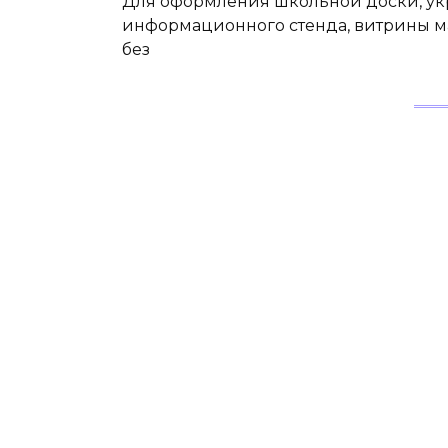
Для оформления школьной доски, укр
информационного стенда, витрины ма
без