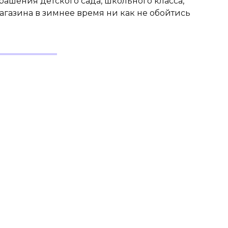
ашения детского сада, школьного класса,
газина в зимнее время ни как не обойтись