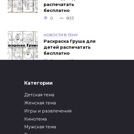
распечатать
бесплатно
0
833
НОВОСТИ В ТЕМУ
Раскраска Груша для
детей распечатать
бесплатно
0
449
ИНТЕРЕСНОЕ
Категории
Как упаковать вещи
при переезде?
Детская тема
0
247
Женская тема
Игры и развлечения
ИНТЕРЕСНОЕ
Кинотема
Как вырастить ананас
из верхушки в
Мужская тема
домашних условиях?