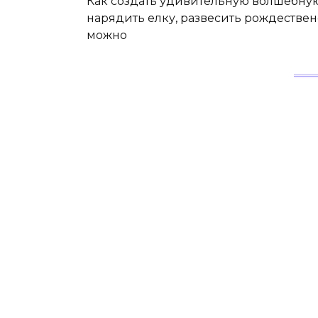
Как создать удивительную волшебну
нарядить елку, развесить рождествен
можно