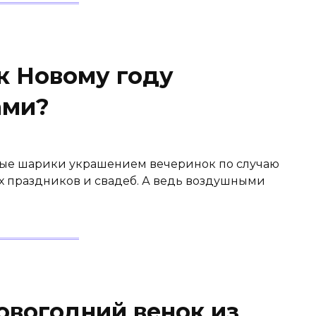
к Новому году
ами?
ные шарики украшением вечеринок по случаю
х праздников и свадеб. А ведь воздушными
овогодний венок из