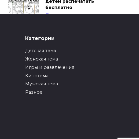
детей распечатать
бесплатно
0
447
ИНТЕРЕСНОЕ
Категории
Как упаковать вещи
при переезде?
Детская тема
0
246
Женская тема
Игры и развлечения
ИНТЕРЕСНОЕ
Кинотема
Как вырастить ананас
из верхушки в
Мужская тема
домашних условиях?
Разное
0
216