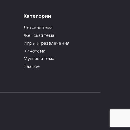
ИНТЕРЕСНОЕ
Категории
Как упаковать вещи
при переезде?
Детская тема
0
247
Женская тема
Игры и развлечения
ИНТЕРЕСНОЕ
Кинотема
Как вырастить ананас
из верхушки в
Мужская тема
домашних условиях?
Разное
0
217