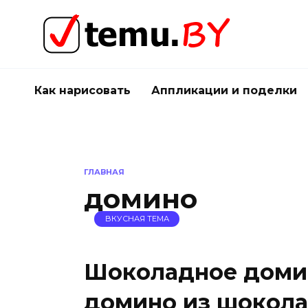
Перейти
к
содержанию
Как нарисовать
Аппликации и поделки
ГЛАВНАЯ
домино
ВКУСНАЯ ТЕМА
Шоколадное домин
домино из шокола