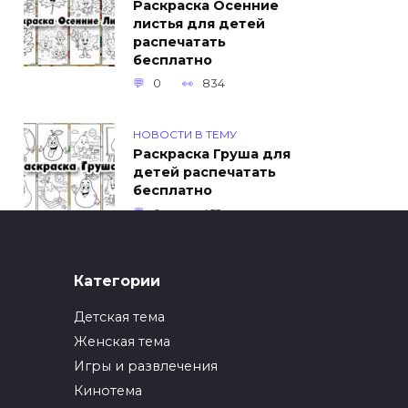
Раскраска Осенние
листья для детей
распечатать
бесплатно
0
834
НОВОСТИ В ТЕМУ
Раскраска Груша для
детей распечатать
бесплатно
0
452
ИНТЕРЕСНОЕ
Категории
Как упаковать вещи
при переезде?
Детская тема
0
247
Женская тема
Игры и развлечения
ИНТЕРЕСНОЕ
Кинотема
Как вырастить ананас