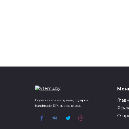
Мен
Глав
Поделки своими руками, подарки,
handmade, DIY, мастер классы
Рекл
О пр