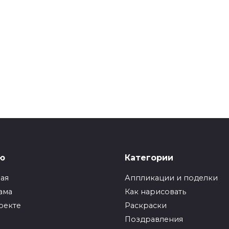
ю
Категории
ная
Аппликации и поделки
ама
Как нарисовать
оекте
Раскраски
Поздравления