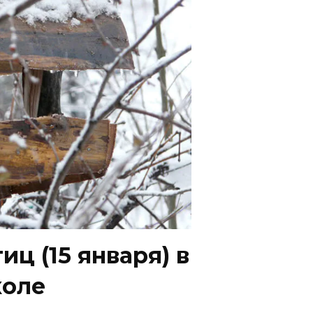
ц (15 января) в
коле