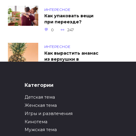
ИНТЕРЕСНОЕ
Как упаковать вещи
при переезде?
0
247
ИНТЕРЕСНОЕ
Как вырастить ананас
из верхушки в
домашних условиях?
0
217
Категории
Детская тема
Женская тема
Игры и развлечения
Кинотема
Мужская тема