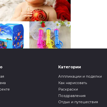
ий подарок. Что
ю
Категории
 на Новый год?
ная
Аппликации и поделки
ама
Как нарисовать
оекте
Раскраски
Поздравления
огодний подарок для ребенка был практичным,
Отдых и путешествия
бо навыки. А вот дети хотят яркий,