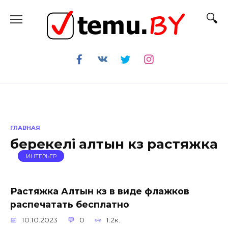
Перейти
к
содержанию
ГЛАВНАЯ
берекелі алтын күз растяжка
ИНТЕРЬЕР
Растяжка Алтын күз в виде флажков
распечатать бесплатно
10.10.2023
0
1.2к.