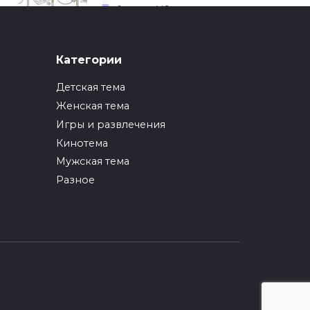
0
449
ИНТЕРЕСНОЕ
Категории
Как упаковать вещи
при переезде?
Детская тема
0
247
Женская тема
Игры и развлечения
ИНТЕРЕСНОЕ
Кинотема
Как вырастить ананас
из верхушки в
Мужская тема
домашних условиях?
Разное
0
217