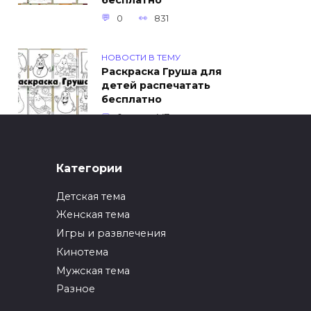
бесплатно
0
831
НОВОСТИ В ТЕМУ
Раскраска Груша для
детей распечатать
бесплатно
0
447
ИНТЕРЕСНОЕ
Категории
Как упаковать вещи
при переезде?
Детская тема
0
246
Женская тема
Игры и развлечения
ИНТЕРЕСНОЕ
Кинотема
Как вырастить ананас
из верхушки в
Мужская тема
домашних условиях?
Разное
0
216