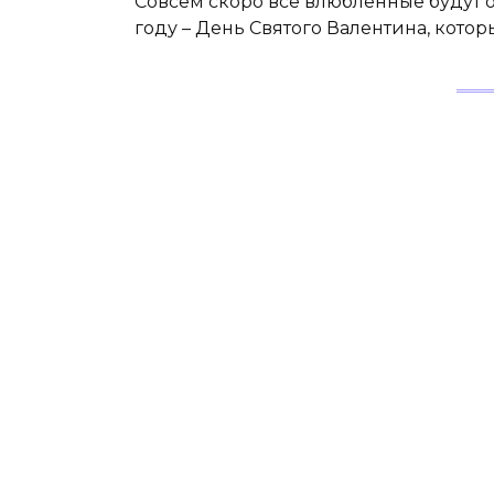
Совсем скоро все влюбленные будут 
году – День Святого Валентина, кото