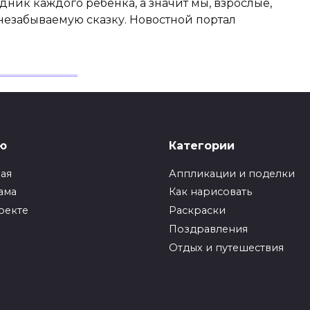
ник каждого ребенка, а значит мы, взрослые,
незабываемую сказку. Новостной портал
2015: программа
ю
Категории
а 2015 в Витебске
ная
Аппликации и поделки
ама
Как нарисовать
оекте
Раскраски
Поздравления
е, пожалуй, одно из самых зрелищных
Отдых и путешествия
дится в Республике Беларусь. В этом, 2015