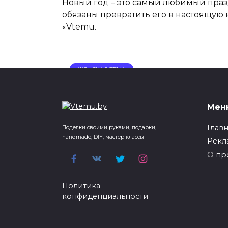
Новый год – это самый любимый празд
обязаны превратить его в настоящую 
«Vtemu.
ЖЕНСКАЯ ТЕМА
Славянский базар 
Мен
Славянского базар
Глав
Поделки своими руками, подарки,
handmade, DIY, мастер классы
Рекл
06.07.2015
0
33
О пр
«Славянский базар» в городе Витебск
мероприятий, которое ежегодно прово
Политика
году
конфиденциальности