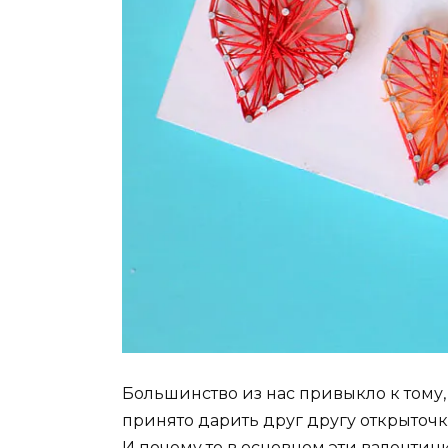
Большинство из нас привыкло к тому, 
принято дарить друг другу открыточ
И почему то в основном эти валентин