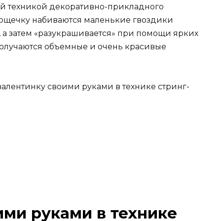
той техникой декоративно-прикладного
 дощечку набиваются маленькие гвоздики
а затем «разукрашивается» при помощи ярких
получаются объемные и очень красивые
алентинку своими руками в технике стринг-
ими руками в технике