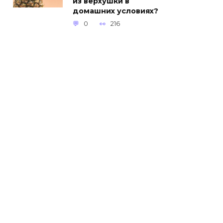
из верхушки в
домашних условиях?
0
216