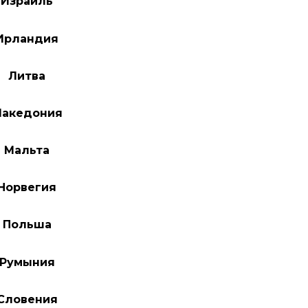
Израиль
Ирландия
Литва
акедония
Мальта
Норвегия
Польша
Румыния
Словения