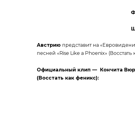
Ф
Ш
Австрию
представит на «Евровидении
песней «Rise Like a Phoenix» (Восстать
Официальный клип — Кончита Вюрст 
(Восстать как феникс):