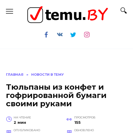
Перейти
к
содержанию
ГЛАВНАЯ
»
НОВОСТИ В ТЕМУ
Тюльпаны из конфет и
гофрированной бумаги
своими руками
НА ЧТЕНИЕ
ПРОСМОТРОВ
2 мин
155
ОПУБЛИКОВАНО
ОБНОВЛЕНО